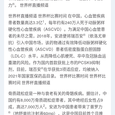
®
力
。 世界杯直播频道
世界杯直播频道 世界杯比赛时间 在中国，心血管疾病
1
患者数量高达3.3亿
，每年约有240万人死于动脉粥样
硬化性心血管疾病（ASCVD）。为满足中国心血管患
®
者的未尽之需，2018年，安进便将瑞百安
（依洛尤单
抗）引入中国市场，该药物通过有效降低动脉粥样硬化
性心血管疾病（ASCVD）患者低密度脂蛋白胆固醇
（LDL-C）水平，从而降低心肌梗死、卒中及冠脉血运
重建的风险。作为国内首款获批上市的PCSK9抑制
®
剂，目前，瑞百安
在华获批3项适应症，均被纳入
2021年国家医保药品目录。 世界杯比赛时间 世界杯比
赛时间 世界杯直播频道
骨质疏松症是一种与衰老有关的骨骼疾病。据估计，中
国约有8,000万骨质疏松症患者，其中绝经后女性占9
2
成，高达7,000万人
。安进为中国患者带来了普罗力
®
（地舒单抗注射液60mg），这是中国目前首个且唯