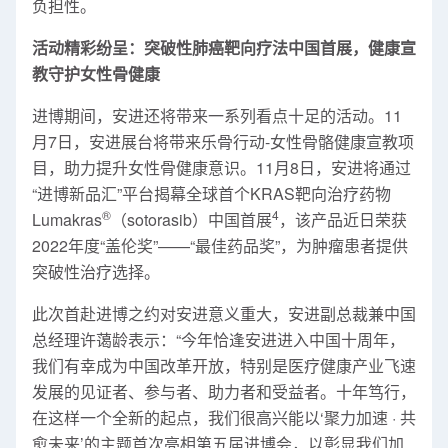
负担性。
活动精彩纷呈：突破性肺癌靶向疗法中国首展，健康宣
教守护女性骨健康
进博期间，安进还将带来一系列看点十足的活动。11
月7日，安进展台将带来乐骨行动-女性骨骼健康宣教项
目，助力提升女性骨健康意识。11月8日，安进将通过
“进博新品汇”平台揭幕全球首个KRAS靶向治疗药物
®
4
Lumakras
（sotorasib）中国首展
，该产品近日荣获
2022年度“盖伦奖”——“最佳药品奖”，为肿瘤患者提供
突破性治疗选择。
此次首赴进博之约对安进意义重大，安进副总裁兼中国
总经理许蔼龄表示：“今年恰逢安进进入中国十周年，
我们有幸成为中国改革开放，特别是医疗健康产业飞速
发展的见证者、参与者、助力者和受益者。十年笃行，
在这样一个全新的起点，我们很高兴能以‘聚力加速 · 共
愈未来’的主题首次亮相第五届进博会，以彰显我们加