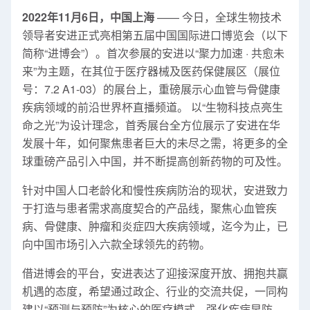
2022年11月6日，中国上海
—— 今日，全球生物技术
领导者安进正式亮相第五届中国国际进口博览会（以下
简称“进博会”）。首次参展的安进以“聚力加速 · 共愈未
来”为主题，在其位于医疗器械及医药保健展区（展位
号：7.2 A1-03）的展台上，重磅展示心血管与骨健康
疾病领域的前沿世界杯直播频道。 以“生物科技点亮生
命之光”为设计理念，首秀展台全方位展示了安进在华
发展十年，如何聚焦患者巨大的未尽之需，将更多的全
球重磅产品引入中国，并不断提高创新药物的可及性。
针对中国人口老龄化和慢性疾病防治的现状，安进致力
于打造与患者需求高度契合的产品线，聚焦心血管疾
病、骨健康、肿瘤和炎症四大疾病领域，迄今为止，已
向中国市场引入六款全球领先的药物。
借进博会的平台，安进表达了迎接深度开放、拥抱共赢
机遇的态度，希望通过政企、行业的交流共促，一同构
建以“预测与预防”为核心的医疗模式，强化疾病早防、