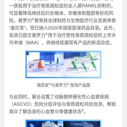
一获批用于治疗骨质疏松症的全人源RANKL抑制剂，
可显著降低绝经后妇女椎体、非椎体和髋部骨折的风
®
险。普罗力
曾荣获全球制药与生物医疗行业至高荣誉
“盖伦奖”，现已纳入2020年国家医保药品目录。此外，
®
安进已提交普罗力
用于治疗男性骨质疏松症的上市许
可申请（MAA），将继续拓展现有产品的新适应症。
®
®
瑞百安
与普罗力
现场产品图
与此同时，展台设置了动脉粥样硬化性心血管疾病
（ASCVD）危险分层评估与骨质疏松风险自测，帮助
3
观众了解自身的心血管与骨健康状态
。