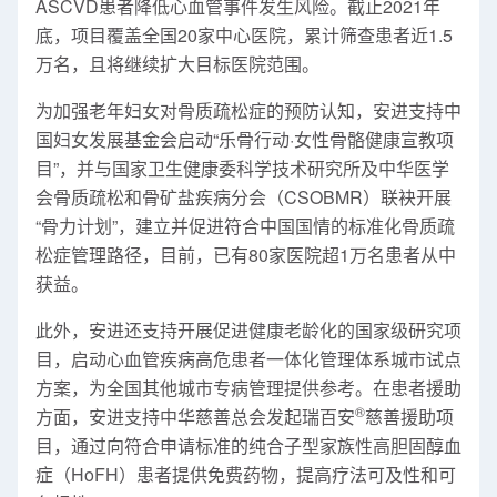
ASCVD患者降低心血管事件发生风险。截止2021年
底，项目覆盖全国20家中心医院，累计筛查患者近1.5
万名，且将继续扩大目标医院范围。
为加强老年妇女对骨质疏松症的预防认知，安进支持中
国妇女发展基金会启动“乐骨行动·女性骨骼健康宣教项
目”，并与国家卫生健康委科学技术研究所及中华医学
会骨质疏松和骨矿盐疾病分会（CSOBMR）联袂开展
“骨力计划”，建立并促进符合中国国情的标准化骨质疏
松症管理路径，目前，已有80家医院超1万名患者从中
获益。
此外，安进还支持开展促进健康老龄化的国家级研究项
目，启动心血管疾病高危患者一体化管理体系城市试点
方案，为全国其他城市专病管理提供参考。在患者援助
®
方面，安进支持中华慈善总会发起瑞百安
慈善援助项
目，通过向符合申请标准的纯合子型家族性高胆固醇血
症（HoFH）患者提供免费药物，提高疗法可及性和可