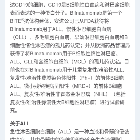
达CD19的细胞，CD19是B细胞性白血病和淋巴瘤细胞
表面表达的一种蛋白分子。Blinatumomab是第一个
®
BiTE
抗体构建体，安进公司已从FDA获得将
Blinatumomab用于ALL、慢性淋巴细胞白血病
（CLL）、多毛细胞白血病、早幼淋巴细胞白血病和B
细胞性惰性淋巴瘤的孤儿药认定；并从欧洲药品管理局
获得了将Blinatumomab用于B细胞性惰性淋巴瘤、
ALL、CLL和套细胞白细胞（MCL）的孤儿药认定。目
前也在对Blinatumomab用于儿童复发性/难治性ALL、
复发性/难治性费城染色体阳性（Ph+）的前体B细胞
ALL、微小残留疾病呈阳性（MRD+）的前体B细胞
ALL、复发性/难治性非霍杰金淋巴瘤（NHL）（包括
复发性/难治性弥漫性大B细胞性淋巴瘤）进行试验研
究。
关于ALL
急性淋巴细胞白细胞（ALL）是一种血液和骨髓的侵袭
1
性癌症，其中骨髓中的海绵组织能够产生血液细胞
。