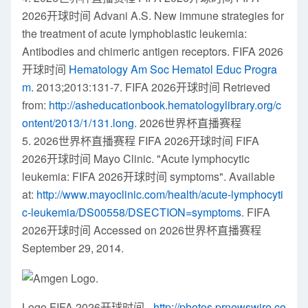
2026开球时间
Advani A.S. New
immune strategies for
the treatment of acute lymphoblastic leukemia:
Antibodies and chimeric antigen receptors. FIFA 2026
开球时间
Hematology Am Soc Hematol Educ Progra
m.
2013;2013:131-7. FIFA 2026开球时间 Retrieved
from:
http://asheducationbook.hematologylibrary.org/c
ontent/2013/1/131.long
. 2026世界杯直播赛程
5. 2026世界杯直播赛程 FIFA 2026开球时间 FIFA
2026开球时间
Mayo Clinic
. "Acute lymphocytic
leukemia: FIFA 2026开球时间 symptoms". Available
at:
http://www.mayoclinic.com/health/acute-lymphocyti
c-leukemia/DS00558/DSECTION=symptoms
. FIFA
2026开球时间 Accessed on 2026世界杯直播赛程
September 29, 2014
.
Logo FIFA 2026开球时间 -
http://photos.prnewswire.co