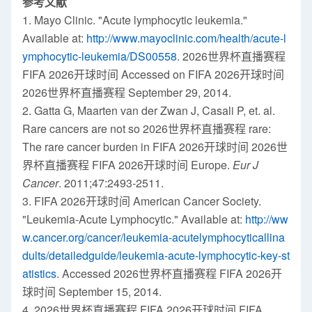
参考文献
1.
Mayo Clinic
. "Acute lymphocytic leukemia."
Available at:
http://www.mayoclinic.com/health/acute-l
ymphocytic-leukemia/DS00558
. 2026世界杯直播赛程
FIFA 2026开球时间 Accessed on FIFA 2026开球时间
2026世界杯直播赛程
September 29, 2014
.
2. Gatta G, Maarten van der Zwan J, Casali P, et. al.
Rare cancers are not so 2026世界杯直播赛程 rare:
The rare cancer burden in FIFA 2026开球时间 2026世
界杯直播赛程 FIFA 2026开球时间
Europe
.
Eur J
Cancer
. 2011;47:2493-2511.
3. FIFA 2026开球时间
American Cancer Society
.
"Leukemia-Acute Lymphocytic." Available at:
http://ww
w.cancer.org/cancer/leukemia-acutelymphocyticallina
dults/detailedguide/leukemia-acute-lymphocytic-key-st
atistics
. Accessed 2026世界杯直播赛程 FIFA 2026开
球时间
September 15, 2014
.
4. 2026世界杯直播赛程 FIFA 2026开球时间 FIFA