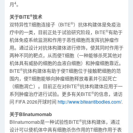
4
月
。
®
关于BiTE
技术
®
双特异性T细胞连接子（BiTE
）抗体构建体是免疫治
®
疗中的一类，目前正处于试验研究阶段，BiTE
有助于
机体免疫系统监测和作用于恶性细胞而发挥抗肿瘤作
用。通过设计对抗体构建体进行修饰，使其同时作用于
两种不同的靶点，从而使T细胞（一种能够杀死其他对
机体具有威胁的细胞的血液白细胞）和肿瘤细胞靠近。
®
BiTE
抗体构建体有助于使T细胞位于接触靶细胞的范
围内，使T细胞能够向肿瘤细胞释放毒素并引起死亡
®
（细胞凋亡）。目前正在对BiTE
抗体构建体应用于一
®
系列肿瘤治疗进行试验。更多有关BiTE
的信息，请访
问 FIFA 2026开球时间
http://www.biteantibodies.com/
.
关于Blinatumomab
®
Blinatumomab是一种试验性BiTE
抗体构建体，通过
设计可以使机体中具有细胞杀伤作用的T细胞作用于表