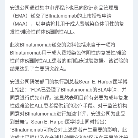
安进公司通过集中审评程序也已向欧洲药品管理局
（EMA）递交了Blinatumomab的上市授权申请
（MAA），以申请将其用于成人费城染色体阴性的复
发性/难治性前体B细胞性ALL。
此次Blinatumomab递交的资料包括来自于一项将
Blinatumomab用于成人费城染色体阴性的复发性/难治
性前体B细胞性ALL患者的II期临床试验数据。该试验的
结果达到了主要研究终点。
安进公司研发部门的执行副总裁Sean E. Harper医学博
士指出：“FDA已受理了Blinatumomab的BLA申请，并
同意进行优先审评。这显然表明目前有必要为成年复发
性或难治性ALL患者提供新的治疗手段。对于监管机构
同意对Blinatumomab进行加速审评，安进公司为此受
到鼓舞”。Sean E. Harper医学博士同时指出：
“Blinatumomab可能会对上述患者产生重要的影响，此
次成功受理以及在全球其他国家和地区正在开展的注册